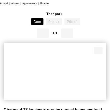
Accueil
A louer
Appartement
Roanne
Trier par :
Date
Prix -/+
Prix +/-
1/1
Charmant T3 lumineux proche gare et hyper centre de Roanne