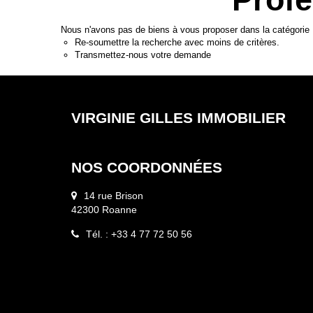
Nous n'avons pas de biens à vous proposer dans la catégorie P
Re-soumettre la recherche avec moins de critères.
Transmettez-nous votre demande
VIRGINIE GILLES IMMOBILIER
NOS COORDONNÉES
14 rue Brison
42300 Roanne
Tél. : +33 4 77 72 50 56