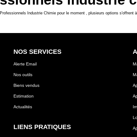
rofessionnels Industrie Chimie pour le moment , plusieurs options s'offrent à
NOS SERVICES
A
Alerte Email
M
Nos outils
Ma
Biens vendus
A
Estimation
Ap
Actualités
I
Lo
LIENS PRATIQUES
Ap