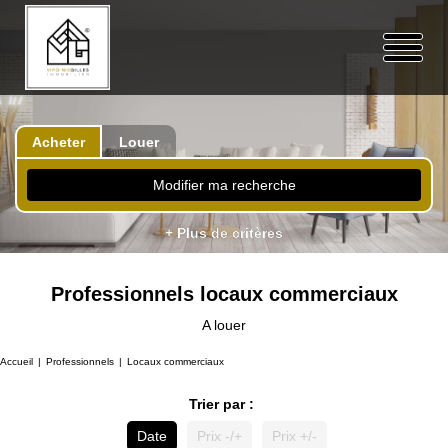
Acheter
Louer
Modifier ma recherche
+ Plus de critères
Professionnels locaux commerciaux
A louer
Accueil
Professionnels
Locaux commerciaux
Trier par :
Date
Prix -/+
Prix +/-