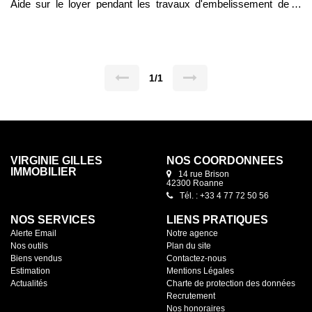
Aide sur le loyer pendant les travaux d'embelissement de la
ville. Il se compose d'un espace de vente, un bureau, et
sanitaires. Chauffage indivuduel électrique. Pour visiter
rapidement, contactez votre conseillère Mylène MONTMARTIN
au 0677419573 État des risques et pollutions les informations
sur les risques auxquels ce bien est exposé sont disponibles
sur le site Géorisques: www.georisques.gouv.fr
1/1
VIRGINIE GILLES
NOS COORDONNÉES
IMMOBILIER
14 rue Brison
42300 Roanne
Tél. : +33 4 77 72 50 56
NOS SERVICES
LIENS PRATIQUES
Alerte Email
Notre agence
Nos outils
Plan du site
Biens vendus
Contactez-nous
Estimation
Mentions Légales
Actualités
Charte de protection des données
Recrutement
Nos honoraires