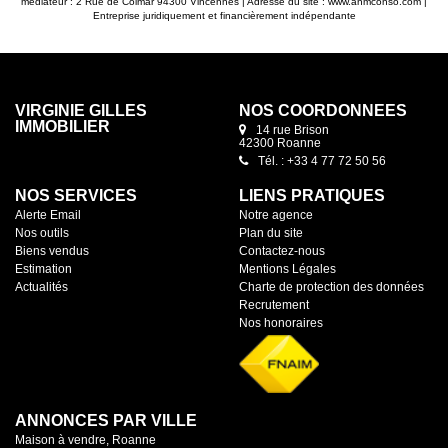
médiateur : 2 Rue de Colmar 94300 Vincennes | Adresse du site :
www.anmconso.com
|
Entreprise juridiquement et financièrement indépendante
VIRGINIE GILLES
NOS COORDONNÉES
IMMOBILIER
14 rue Brison
42300 Roanne
Tél. : +33 4 77 72 50 56
NOS SERVICES
LIENS PRATIQUES
Alerte Email
Notre agence
Nos outils
Plan du site
Biens vendus
Contactez-nous
Estimation
Mentions Légales
Actualités
Charte de protection des données
Recrutement
Nos honoraires
ANNONCES PAR VILLE
Maison à vendre, Roanne