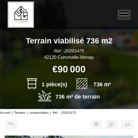
Terrain viabilisé 736 m2
Réf : 20201475
42120 Commelle-Vernay
€90 000
1 pièce(s)
736 m²
736 m² de terrain
Accueil
Terrains
constructibles
Ref. : 20201475