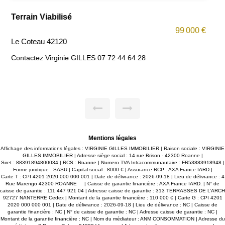
Terrain 820 m2
€
92 000 €
Commelle-Vernay 42120
À Commelle-Vernay, dans un clos privé de 3 maisons, venez
découvrir une belle parcelle viabilisée à bâtir de 820 m2 dans
un environnement calme et résidentiel. Lots 02 et 03
disponibles. N'hésitez pas à me contacter pour tout
renseignements.
Mentions légales
Affichage des informations légales : VIRGINIE GILLES IMMOBILIER | Raison sociale : VIRGINIE
GILLES IMMOBILIER | Adresse siège social : 14 rue Brison - 42300 Roanne |
Siret : 88391894800034 | RCS : Roanne | Numero TVA Intracommunautaire : FR53883918948 |
Forme juridique : SASU | Capital social : 8000 € | Assurance RCP : AXA France IARD |
Carte T : CPI 4201 2020 000 000 001 | Date de délivrance : 2026-09-18 | Lieu de délivrance : 4
Rue Marengo 42300 ROANNE | Caisse de garantie financière : AXA France IARD. | N° de
caisse de garantie : 111 447 921 04 | Adresse caisse de garantie : 313 TERRASSES DE L’ARCH
92727 NANTERRE Cedex | Montant de la garantie financière : 110 000 € | Carte G : CPI 4201
2020 000 000 001 | Date de délivrance : 2026-09-18 | Lieu de délivrance : NC | Caisse de
garantie financière : NC | N° de caisse de garantie : NC | Adresse caisse de garantie : NC |
Montant de la garantie financière : NC | Nom du médiateur : ANM CONSOMMATION | Adresse du