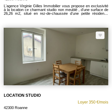
L'agence Virginie Gilles Immobilier vous propose en exclusivité
à la location ce charmant studio non meublé , d'une surface de
26,26 m2, situé en rez-de-chaussée d'une petite résidence
calme. Il bénéficie d'un emplacement privilégié, à deux pas de la
gare, du centre-ville et de toutes les commodités. Il se compose
d'un séjour lumineux avec cuisine ouverte entièrement équipée
(plaque de cuisson, hotte), d'un coin nuit, ainsi que d'une salle
de bains avec WC. Disponible de suite. Les charges
mensuelles sont de 30 EUR, comprenant l'eau froide et
l'entretien des parties communes (avec régularisation annuelle).
Pour toute information complémentaire ou pour organiser une
visite, contactez votre conseillère Mylène FOREST au 06 77 41
95 73. État des risques : les informations relatives aux risques
auxquels ce bien est exposé sont disponibles sur le site officiel
www.georisques.gouv.fr.
LOCATION STUDIO
Loyer 350 €/mois
42300 Roanne