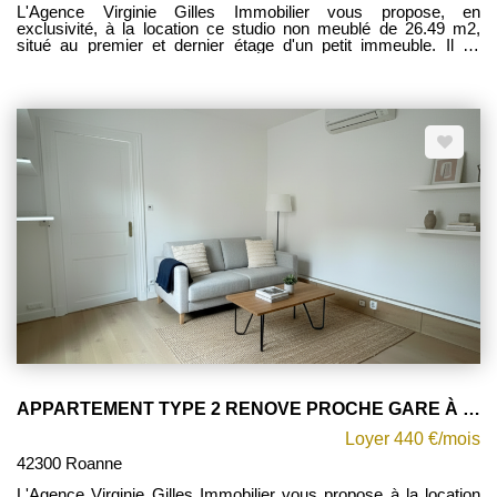
L'Agence Virginie Gilles Immobilier vous propose, en
exclusivité, à la location ce studio non meublé de 26.49 m2,
situé au premier et dernier étage d'un petit immeuble. Il se
compose d'une pièce de vie avec coin cuisine équipée (plaque
de cuisson), ainsi que d'une salle d'eau avec WC. Disponible
immédiatement. Les charges mensuelles s'élèvent à 20 EUR et
comprennent la consommation d'eau froide (avec régularisation
annuelle). Pour tout renseignement ou pour organiser une visite,
contactez votre conseillère Mylène FOREST au 06 77 41 95 73.
État des risques : Les informations sur les risques auxquels ce
bien est exposé sont consultables sur le site officiel
www.georisques.gouv.fr.
APPARTEMENT TYPE 2 RENOVE PROCHE GARE À ROANNE
Loyer 440 €/mois
42300 Roanne
L'Agence Virginie Gilles Immobilier vous propose à la location