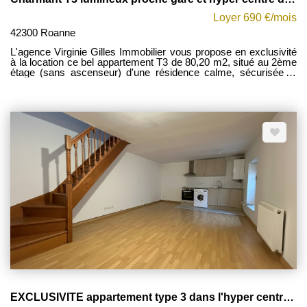
Loyer 690 €/mois
42300 Roanne
L'agence Virginie Gilles Immobilier vous propose en exclusivité
à la location ce bel appartement T3 de 80,20 m2, situé au 2ème
étage (sans ascenseur) d'une résidence calme, sécurisée et
parfaitement entretenue. Idéalement situé à proximité immédiate
de la gare, de l'hyper-centre et de l'ensemble des commodités,
ce logement lumineux offre un cadre de vie agréable et
fonctionnel. Il se compose d'une spacieuse entrée avec placard,
d'un séjour lumineux, d'une cuisine entièrement équipée (plaque
de cuisson, four et hotte) ouvrant sur un balcon, de deux
chambres disposant de rangements, d'une salle de bains ainsi
que de WC indépendants. Une cave vient compléter ce bien.
Disponible à partir du 10/10/2026. Les provisions sur charges
s'élèvent à 150 EUR par mois et comprennent le chauffage,
l'eau chaude et l'eau froide, ainsi que l'entretien des parties
communes (avec régularisation annuelle). Pour tout
renseignement complémentaire ou pour organiser une visite,
contactez votre conseillère Mylène FOREST au 06 77 41 95 73.
État des risques : Les informations sur les risques auxquels ce
bien est exposé sont disponibles sur le site officiel de
Géorisques : www.georisques.gouv.fr.
EXCLUSIVITE appartement type 3 dans l'hyper centre de Roann