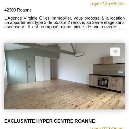
Loyer 435 €/mois
42300 Roanne
L'Agence Virginie Gilles Immobilier, vous propose à la location
un appartement type 3 de 55.01m2 renové, au 3ème étage sans
ascenseur. Il est composé d'une pièce de vie ouverte sur
cuisine et à l'étage deux chambres, une salle d'eau et un WC.
Chauffage individuel pompe à chaleur. Disponible le 30/08/2026
Les charges mensuels d'un montant de 35EUR comprennent :
Consommation d'eau froide et l'entretien des communs .
Contactez votre conseillère Mylène FOREST au 0677419573
Etat des risques et pollutions. Les informations sur les risques
auxquels ce bien est exposé sont disponibles sur le site :
www.georisques.gouv.fr
EXCLUSIVITE HYPER CENTRE ROANNE
Loyer 919 €/mois