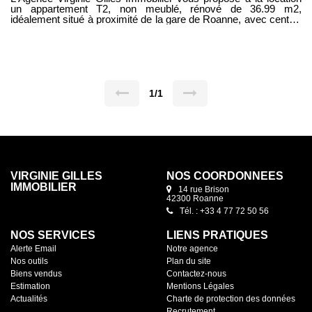
un appartement T2, non meublé, rénové de 36.99 m2,
idéalement situé à proximité de la gare de Roanne, avec centre-
ville, commerces et transports accessibles à pied. Il se
compose d'une cuisine équipée, un séjour, d'une chambre et
d'une salle de bain avec WC. Le chauffage est individuel par
pompe à chaleur réversible. Disponible immédiatement sous
réserve PDL . Les charges mensuelles s'élèvent à 20 EUR,
incluant la consommation d'eau froide et l'entretien des parties
communes. Contactez votre conseillère Mylène FOREST au
1/1
0677419573. Etat des risques et pollutions. Les informations sur
les risques auxuels ce bien est exposé sont disponibles sur le
site : www.georisques.gouv.fr
VIRGINIE GILLES
NOS COORDONNÉES
IMMOBILIER
14 rue Brison
42300 Roanne
Tél. : +33 4 77 72 50 56
NOS SERVICES
LIENS PRATIQUES
Alerte Email
Notre agence
Nos outils
Plan du site
Biens vendus
Contactez-nous
Estimation
Mentions Légales
Actualités
Charte de protection des données
Recrutement