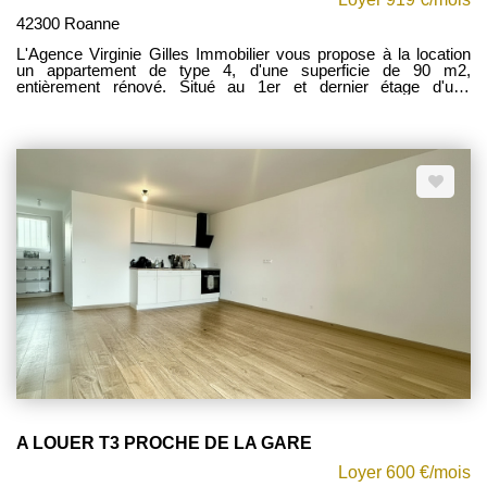
42300 Roanne
L'Agence Virginie Gilles Immobilier vous propose à la location
un appartement de type 4, d'une superficie de 90 m2,
entièrement rénové. Situé au 1er et dernier étage d'une
résidence sécurisée, ce bien bénéficie d'un emplacement
privilégié en plein hypercentre de Roanne. Il se compose d'une
entrée, un séjour ouvert sur une cuisine aménagée et équipée,
trois chambres dont deux avec rangement, cellier, une salle
d'eau et un WC. Extérieur privatif. Chauffage pompe à chaleur
réversible. Disponible au 01/07/2026. Les charges mensuels
d'un montant de 70 EUR comprennent : Entretien pompe à
chaleur, consommation d'eau froide, entretien des communs
avec régularisation annuelle. Possibilité place de parking 30
EUR/mois. Contactez votre conseillère Mylène FOREST au
0677419573 Etat des risques et pollutions. Les informations sur
les risques auxuels ce bien est exposé sont disponibles sur le
site : www.georisques.gouv.fr
A LOUER T3 PROCHE DE LA GARE
Loyer 600 €/mois