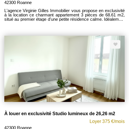
42300 Roanne
L'agence Virginie Gilles Immobilier vous propose en exclusivité
à la location ce charmant appartement 3 pièces de 68.61 m2,
situé au premier étage d'une petite résidence calme. Idéalement
placé, il se trouve à proximité immédiate de la gare, du centre-
ville et de toutes les commodités. Ce bien se compose d'un
séjour lumineux avec cuisine ouverte entièrement équipée
(plaque de cuisson, hotte), deux chambres confortables, une
grande entrée ainsi que d'une salle d'eau et un WC. Disponible
de suite. Les charges mensuelles s'élèvent à 50 EUR, incluant
l'eau froide et l'entretien des parties communes (régularisation
annuelle). Pour plus d'informations ou pour planifier une visite,
contactez votre conseillère Mylène FOREST au 06 77 41 95 73.
État des risques : les informations relatives aux risques
auxquels ce bien est exposé sont disponibles sur le site officiel
www.georisques.gouv.fr.
À louer en exclusivité Studio lumineux de 26,26 m2
Loyer 375 €/mois
42300 Roanne