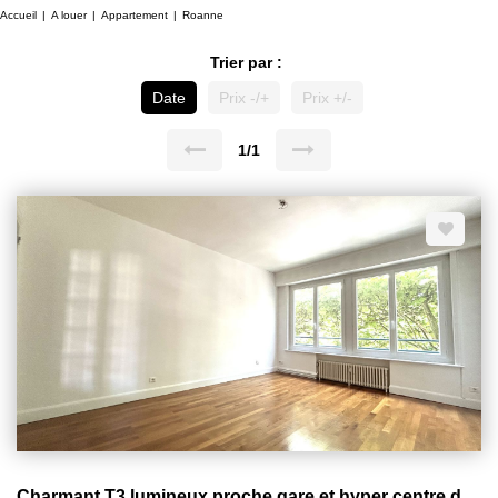
Accueil
A louer
Appartement
Roanne
Trier par :
Date
Prix -/+
Prix +/-
1/1
Charmant T3 lumineux proche gare et hyper centre de Roanne