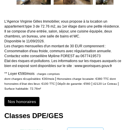
L'Agence Virginie Gilles Immobilier, vous propose à la location un
appartement type 3 de 72.76 m2, au 1er étage dans une petite résidence.
Il se compose d'une entrée, salon, séjour, une cuisine équipée, deux
chambres, un bureau, une salle de bains et WC.
Disponible le 11/09/2026.
Les charges mensuelles d'un montant de 30 EUR comprennent :
Consommation d'eau froide, communs avec régularisation annuelle.
Contactez votre conseillère Mylène FOREST au 0677419573
Etat des risques et pollutions. Les informations sur les risques auxquels ce
bien est exposé sont disponibles sur le site : www.georisques.gouv.fr
**
Loyer €590/mois
charges comprises
|
dont charges récupérables: €30/mois
Honoraires charge locataire: €380 TTC
dont
|
|
|
honoraires d'état des lieux: €100 TTC
Dépôt de garantie: €560
42120 Le Coteau
Surface habitable: 72.76m²
Nos honoraires
Classes DPE/GES