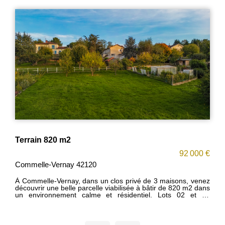
Terrain viabilisé 736 m2
€
90 000 €
Commelle-Vernay 42120
z
Belle parcelle de 736 m2 qui sera viabilisée 1er trimestre
s
2026 (LOT 03). Elle est située dans un quartier calme et
résidentiel à Commelle-Vernay. L'environnement est idéal
pour la construction d'une maison si vous souhaitez la
tranquilité. Lot 02 également disponible 820 m2. N'hésitez
pas à me contacter pour tout renseignements.