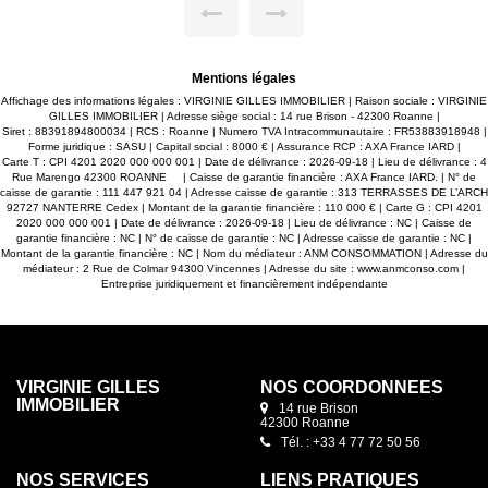
Mentions légales
Affichage des informations légales : VIRGINIE GILLES IMMOBILIER | Raison sociale : VIRGINIE
GILLES IMMOBILIER | Adresse siège social : 14 rue Brison - 42300 Roanne |
Siret : 88391894800034 | RCS : Roanne | Numero TVA Intracommunautaire : FR53883918948 |
Forme juridique : SASU | Capital social : 8000 € | Assurance RCP : AXA France IARD |
Carte T : CPI 4201 2020 000 000 001 | Date de délivrance : 2026-09-18 | Lieu de délivrance : 4
Rue Marengo 42300 ROANNE | Caisse de garantie financière : AXA France IARD. | N° de
caisse de garantie : 111 447 921 04 | Adresse caisse de garantie : 313 TERRASSES DE L’ARCH
92727 NANTERRE Cedex | Montant de la garantie financière : 110 000 € | Carte G : CPI 4201
2020 000 000 001 | Date de délivrance : 2026-09-18 | Lieu de délivrance : NC | Caisse de
garantie financière : NC | N° de caisse de garantie : NC | Adresse caisse de garantie : NC |
Montant de la garantie financière : NC | Nom du médiateur : ANM CONSOMMATION | Adresse du
médiateur : 2 Rue de Colmar 94300 Vincennes | Adresse du site :
www.anmconso.com
|
Entreprise juridiquement et financièrement indépendante
VIRGINIE GILLES
NOS COORDONNÉES
IMMOBILIER
14 rue Brison
42300 Roanne
Tél. : +33 4 77 72 50 56
NOS SERVICES
LIENS PRATIQUES