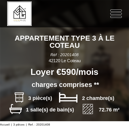
APPARTEMENT TYPE 3 À LE
COTEAU
Réf : 20201408
42120 Le Coteau
Loyer €590/mois
charges comprises **
3 pièce(s)
2 chambre(s)
1 salle(s) de bain(s)
72.76 m²
Accueil
3 pièces
Ref. : 20201408