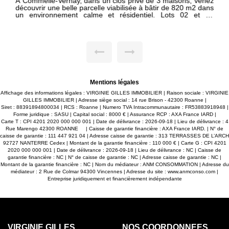
À Commelle-Vernay, dans un clos privé de 3 maisons, venez
découvrir une belle parcelle viabilisée à bâtir de 820 m2 dans
un environnement calme et résidentiel. Lots 02 et 03
disponibles. N'hésitez pas à me contacter pour tout
renseignements.
Mentions légales
Affichage des informations légales : VIRGINIE GILLES IMMOBILIER | Raison sociale : VIRGINIE
GILLES IMMOBILIER | Adresse siège social : 14 rue Brison - 42300 Roanne |
Siret : 88391894800034 | RCS : Roanne | Numero TVA Intracommunautaire : FR53883918948 |
Forme juridique : SASU | Capital social : 8000 € | Assurance RCP : AXA France IARD |
Carte T : CPI 4201 2020 000 000 001 | Date de délivrance : 2026-09-18 | Lieu de délivrance : 4
Rue Marengo 42300 ROANNE | Caisse de garantie financière : AXA France IARD. | N° de
caisse de garantie : 111 447 921 04 | Adresse caisse de garantie : 313 TERRASSES DE L’ARCH
92727 NANTERRE Cedex | Montant de la garantie financière : 110 000 € | Carte G : CPI 4201
2020 000 000 001 | Date de délivrance : 2026-09-18 | Lieu de délivrance : NC | Caisse de
garantie financière : NC | N° de caisse de garantie : NC | Adresse caisse de garantie : NC |
Montant de la garantie financière : NC | Nom du médiateur : ANM CONSOMMATION | Adresse du
médiateur : 2 Rue de Colmar 94300 Vincennes | Adresse du site :
www.anmconso.com
|
Entreprise juridiquement et financièrement indépendante
VIRGINIE GILLES
NOS COORDONNÉES