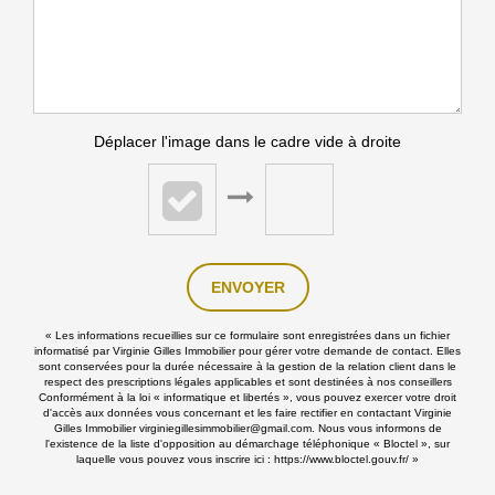
Déplacer l'image dans le cadre vide à droite
ENVOYER
« Les informations recueillies sur ce formulaire sont enregistrées dans un fichier
informatisé par Virginie Gilles Immobilier pour gérer votre demande de contact. Elles
sont conservées pour la durée nécessaire à la gestion de la relation client dans le
respect des prescriptions légales applicables et sont destinées à nos conseillers
Conformément à la loi « informatique et libertés », vous pouvez exercer votre droit
d'accès aux données vous concernant et les faire rectifier en contactant Virginie
Gilles Immobilier virginiegillesimmobilier@gmail.com. Nous vous informons de
l'existence de la liste d'opposition au démarchage téléphonique « Bloctel », sur
laquelle vous pouvez vous inscrire ici :
https://www.bloctel.gouv.fr/
»