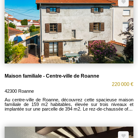
de cuisson, four et hotte) ouvrant sur un balcon, de deux
chambres disposant de rangements, d'une salle de bains ainsi
que de WC indépendants. Une cave vient compléter ce bien.
Disponible à partir du 10/10/2026. Les provisions sur charges
s'élèvent à 150 EUR par mois et comprennent le chauffage,
l'eau chaude et l'eau froide, ainsi que l'entretien des parties
communes (avec régularisation annuelle). Pour tout
renseignement complémentaire ou pour organiser une visite,
contactez votre conseillère Mylène FOREST au 06 77 41 95 73.
État des risques : Les informations sur les risques auxquels ce
bien est exposé sont disponibles sur le site officiel de
Géorisques : www.georisques.gouv.fr.
Maison familiale - Centre-ville de Roanne
220 000 €
42300 Roanne
Au centre-ville de Roanne, découvrez cette spacieuse maison
familiale de 159 m2 habitables, élevée sur trois niveaux et
implantée sur une parcelle de 394 m2. Le rez-de-chaussée offre
une entrée accueillante desservant une cuisine indépendante,
un agréable séjour-salon, une salle d'eau, un WC, une buanderie
ainsi qu'un garage attenant, apportant un véritable confort au
quotidien. Au premier étage, l'espace nuit se compose de deux
chambres, d'une salle de jeux attenante pouvant également faire
office de bureau ou d'espace détente, d'une salle de bains, d'un