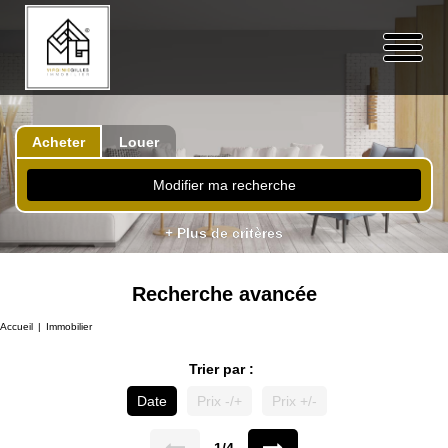
Acheter
Louer
Modifier ma recherche
+ Plus de critères
Recherche avancée
Accueil
Immobilier
Trier par :
Date
Prix -/+
Prix +/-