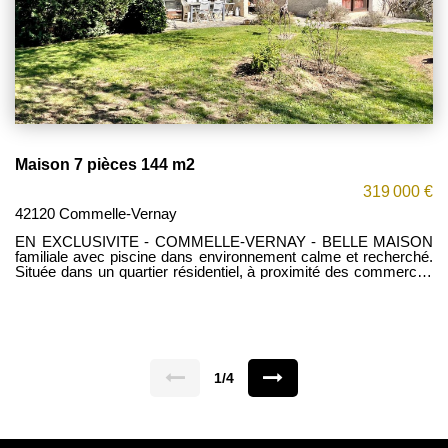
Maison 7 pièces 144 m2
319 000 €
42120 Commelle-Vernay
EN EXCLUSIVITE - COMMELLE-VERNAY - BELLE MAISON
familiale avec piscine dans environnement calme et recherché.
Située dans un quartier résidentiel, à proximité des commerces
et écoles, venez découvrir cette spacieuse villa semi-enterrée
de 144 m2 habitables, implantée sur un magnifique terrain clos
et paysager de 2348 m2. Au rez-de-chaussée : - Une grande
entrée accueillante - Un séjour / salon lumineux - Une cuisine
indépendante entièrement équipée - 3 chambres - Une salle
d'eau - Un WC indépendant A l'étage : - 1 chambre
supplémentaire - Une mezzanine idéale pour un espace bureau
1/4
- Une salle d'eau avec WC Combles aménageables, offrant un
beau potentiel d'aménagement. Au sous-sol : - Une cave - Une
buanderie - Une pièce dédiée au bricolage - 2 garages avec
portails motorisés Extérieurs : - Terrain entièrement clos et