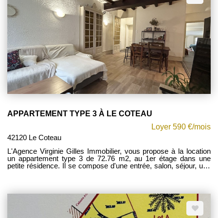
WC indépendant et d'un espace de rangement. Le deuxième
étage propose trois chambres supplémentaires, un WC ainsi
qu'un point d'eau, offrant un espace idéal pour une grande
famille ou pour recevoir. En sous-sol, une cave complète les
prestations de cette maison. Sa proximité avec les écoles, la
gare, les commerces, les transports et le centre-ville constitue
un véritable atout pour profiter d'un cadre de vie pratique et
agréable. Contact direct :Anaïs Le Bourdonnec 06 10 36 40
56RSAC: 889958799 Mandat: 20201508 État des risques et
pollutions : Les informations sur les risques auxquels ce bien
est exposé sont disponibles sur le site Géorisques :
www.georisques.gouv.fr. Selon l'article L.561.5 du Code
Monétaire et Financier, pour l'organisation de la visite, la
présentation d'une pièce d'identité vous sera demandée.
APPARTEMENT TYPE 3 À LE COTEAU
Loyer 590 €/mois
42120 Le Coteau
L'Agence Virginie Gilles Immobilier, vous propose à la location
un appartement type 3 de 72.76 m2, au 1er étage dans une
petite résidence. Il se compose d'une entrée, salon, séjour, une
cuisine équipée, deux chambres, un bureau, une salle de bains
et WC. Disponible le 11/09/2026. Les charges mensuelles d'un
montant de 30 EUR comprennent : Consommation d'eau froide,
communs avec régularisation annuelle. Contactez votre
conseillère Mylène FOREST au 0677419573 Etat des risques et
pollutions. Les informations sur les risques auxquels ce bien est
exposé sont disponibles sur le site : www.georisques.gouv.fr