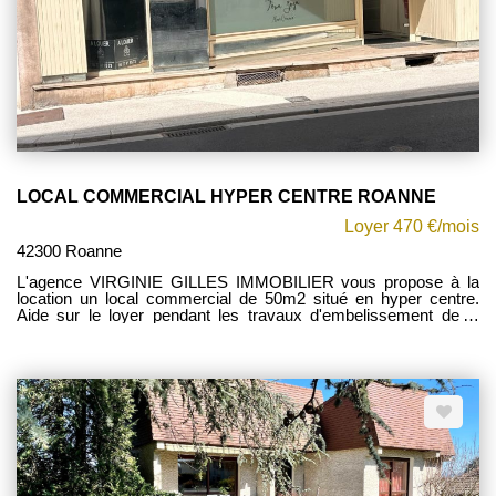
LOCAL COMMERCIAL HYPER CENTRE ROANNE
Loyer 470 €/mois
42300 Roanne
L'agence VIRGINIE GILLES IMMOBILIER vous propose à la
location un local commercial de 50m2 situé en hyper centre.
Aide sur le loyer pendant les travaux d'embelissement de la
ville. Il se compose d'un espace de vente, un bureau, et
sanitaires. Chauffage indivuduel électrique. Pour visiter
rapidement, contactez votre conseillère Mylène MONTMARTIN
au 0677419573 État des risques et pollutions les informations
sur les risques auxquels ce bien est exposé sont disponibles
sur le site Géorisques: www.georisques.gouv.fr